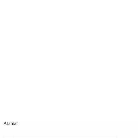
Alamat