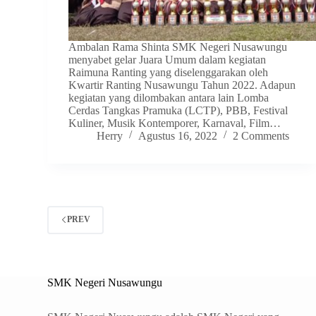
Ambalan Rama Shinta SMK Negeri Nusawungu
menyabet gelar Juara Umum dalam kegiatan
Raimuna Ranting yang diselenggarakan oleh
Kwartir Ranting Nusawungu Tahun 2022. Adapun
kegiatan yang dilombakan antara lain Lomba
Cerdas Tangkas Pramuka (LCTP), PBB, Festival
Kuliner, Musik Kontemporer, Karnaval, Film…
Herry
Agustus 16, 2022
2 Comments
PREV
SMK Negeri Nusawungu