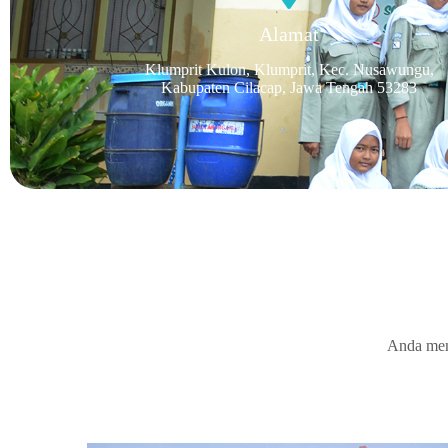
Alamat
Klumprit Kulon, Klumprit, Kec. Nusawungu,
Kabupaten Cilacap, Jawa Tengah 53283
Anda mem