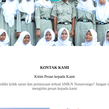
Email Address
smkn_nswg@yahoo.co.id
KONTAK KAMI
Kirim Pesan kepada Kami
iliki kritik saran dan pertanyaan terkait SMKN Nusawungu? Jangan r
mengirim pesan kepada kami