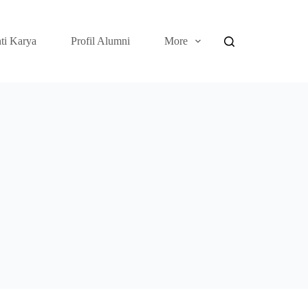
ti Karya
Profil Alumni
More