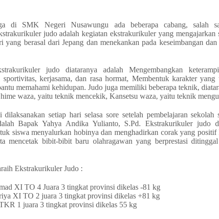
hraga di SMK Negeri Nusawungu ada beberapa cabang, salah sat
kstrakurikuler judo adalah kegiatan ekstrakurikuler yang mengajarkan s
iri yang berasal dari Jepang dan menekankan pada keseimbangan dan 
strakurikuler judo diataranya adalah Mengembangkan keterampi
i sportivitas, kerjasama, dan rasa hormat, Membentuk karakter yang
antu memahami kehidupan. Judo juga memiliki beberapa teknik, diata
Shime waza, yaitu teknik mencekik, Kansetsu waza, yaitu teknik mengu
ni dilaksanakan setiap hari selasa sore setelah pembelajaran sekolah
adalah Bapak Yahya Andika Yulianto, S.Pd. Ekstrakurikuler judo 
uk siswa menyalurkan hobinya dan menghadirkan corak yang positif k
 serta mencetak bibit-bibit baru olahragawan yang berprestasi ditingg
raih Ekstrakurikuler Judo :
d XI TO 4 Juara 3 tingkat provinsi dikelas -81 kg
iya XI TO 2 juara 3 tingkat provinsi dikelas +81 kg
KR 1 juara 3 tingkat provinsi dikelas 55 kg