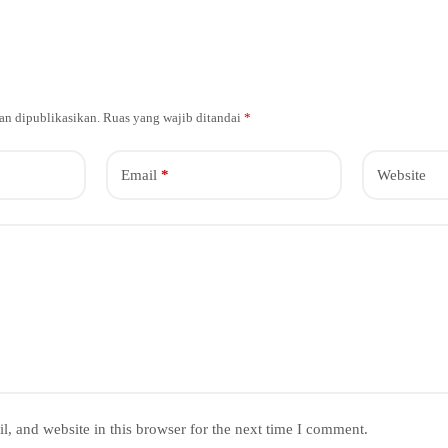
an dipublikasikan.
Ruas yang wajib ditandai
*
Email
*
Website
, and website in this browser for the next time I comment.