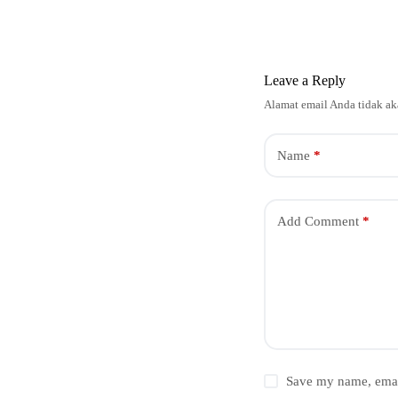
Leave a Reply
Alamat email Anda tidak ak
Name
*
Add Comment
*
Save my name, email