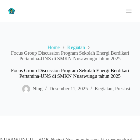
S
k
i
p
t
o
c
o
Home
Kegiatan
n
Focus Group Discussion Program Sekolah Energi Berdikari
t
Pertamina-UNS di SMKN Nusawungu tahun 2025
e
n
Focus Group Discussion Program Sekolah Energi Berdikari
t
Pertamina-UNS di SMKN Nusawungu tahun 2025
Ning
Desember 11, 2025
Kegiatan
,
Prestasi
NUSAWUNGU – SMK Negeri Nusawungu semakin memperkuat