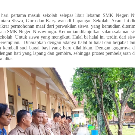
4 hari pertama masuk sekolah selepas libur lebaran SMK Negeri
l antara Siswa, Guru dan Karyawan di Lapangan Sekolah. Acara ini 
ikrar permohonan maaf dari perwakilan siswa, yang kemudian diterima
pala SMK Negeri Nusawungu. Kemudian dilanjutkan salam-salaman si
kolah. Untuk siswa yang mengikuti Halal bi halal ini terdiri dari sis
perempuan. Diharapkan dengan adanya halal bi halal dan berjabat ta
 kembali suci bagai bayi yang baru dilahirkan. Dengan gugurnya 
dengan hati yang lapang dan gembira, sehingga proses pembelajaran d
alitas.