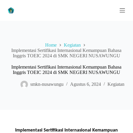
S
k
i
p
t
o
c
o
Home
Kegiatan
n
Implementasi Sertifikasi Internasional Kemampuan Bahasa
t
Inggris TOEIC 2024 di SMK NEGERI NUSAWUNGU
e
n
Implementasi Sertifikasi Internasional Kemampuan Bahasa
t
Inggris TOEIC 2024 di SMK NEGERI NUSAWUNGU
smkn-nusawungu
Agustus 6, 2024
Kegiatan
Implementasi Sertifikasi Internasional
Kemampuan