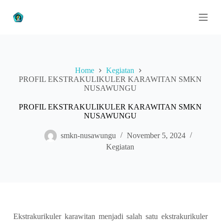
S
k
i
p
t
o
c
Home
Kegiatan
o
PROFIL EKSTRAKULIKULER KARAWITAN SMKN
n
NUSAWUNGU
t
e
n
PROFIL EKSTRAKULIKULER KARAWITAN SMKN
t
NUSAWUNGU
smkn-nusawungu
November 5, 2024
Kegiatan
Ekstrakurikuler karawitan menjadi salah satu ekstrakurikuler