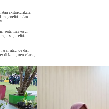
atan ekstrakurikuler
lam penelitian dan
al.
ana, serta menyusun
mpetisi penelitian
asan atau ide dan
ler di kabupaten cilacap