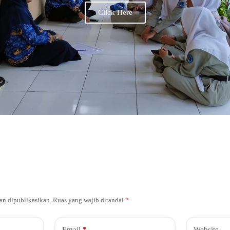
Click Here
an dipublikasikan.
Ruas yang wajib ditandai
*
Email
*
Website