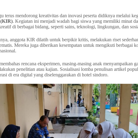
erus mendorong kreativitas dan inovasi peserta didiknya melalui kegi
 (KIR)
. Kegiatan ini menjadi wadah bagi siswa yang memiliki minat da
atif di berbagai bidang, seperti sains, teknologi, lingkungan, dan sosi
ya, anggota KIR dilatih untuk berpikir kritis, melakukan riset sederh
tematis. Mereka juga diberikan kesempatan untuk mengikuti berbagai ko
nasional.
 membahas rencana eksperimen, masing-masing anak menyampaikan gag
akukan penelitian atau kajian. Sosialisasi lomba penulisan artikel popu
asi di era digital yang diselenggarakan di hotel sindoro.