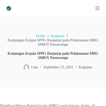
S
k
i
p
t
o
c
o
Home
Kegiatan
n
Kunjungan Kepala SPPG Banjareja pada Pelaksanaan MBG
t
SMKN Nusawungu
e
n
Kunjungan Kepala SPPG Banjareja pada Pelaksanaan MBG
t
SMKN Nusawungu
Lina
September 15, 2025
Kegiatan
Distribusi Makan Bergizi Gratis (MBG) pada hari ini, Senin, 15