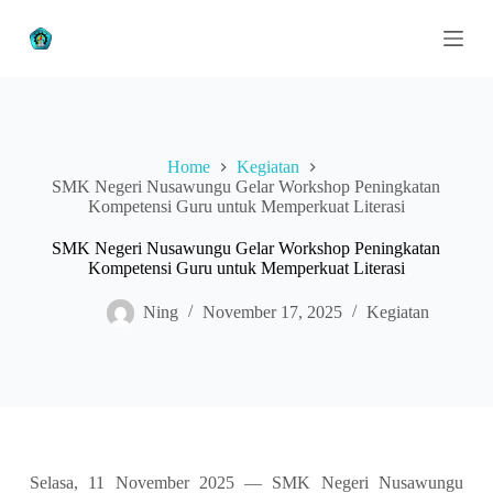
S
k
i
p
t
o
c
o
Home
Kegiatan
n
SMK Negeri Nusawungu Gelar Workshop Peningkatan
t
Kompetensi Guru untuk Memperkuat Literasi
e
n
SMK Negeri Nusawungu Gelar Workshop Peningkatan
t
Kompetensi Guru untuk Memperkuat Literasi
Ning
November 17, 2025
Kegiatan
Selasa, 11 November 2025 — SMK Negeri Nusawungu