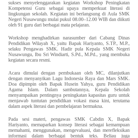
sukses menyelenggarakan kegiatan Workshop Peningkatan
Kompetensi Guru sebagai upaya memperkuat literasi di
lingkungan sekolah. Kegiatan ini berlangsung di Aula SMK
Negeri Nusawungu mulai pukul 08.00–12.00 WIB dan diikuti
oleh 91 guru dari berbagai mata pelajaran.
Workshop menghadirkan narasumber dari Cabang Dinas
Pendidikan Wilayah X, yaitu Bapak Hariyanto, S.TP., M.P.,
selaku Pengawas SMK. Hadir pula Kepala SMK Negeri
Nusawungu, Ibu Sri Windiarti, S.Pd., M.Pd., yang membuka
kegiatan secara resmi.
Acara dimulai dengan pembukaan oleh MC, dilanjutkan
dengan menyanyikan Lagu Indonesia Raya dan Mars SMK.
Doa dipimpin oleh Bapak Husein Yahya, guru Pendidikan
Agama Islam. Dalam sambutannya, Kepala Sekolah
menyampaikan pentingnya peningkatan kapasitas guru untuk
menjawab tuntutan pendidikan vokasi masa kini, terutama
dalam aspek literasi dan pembelajaran bermakna.
Pada sesi materi, pengawas SMK Cabdin X, Bapak
Hariyanto, memaparkan konsep literasi sebagai kemampuan
memahami, menggunakan, mengevaluasi, dan merefleksikan
informasi dalam berbagai bentuk teks. Beliau juga