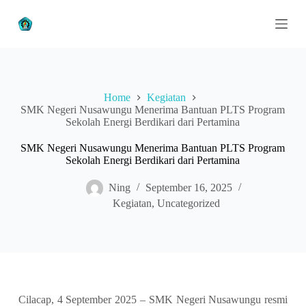
S
k
i
p
t
o
c
Home
Kegiatan
o
SMK Negeri Nusawungu Menerima Bantuan PLTS Program
n
Sekolah Energi Berdikari dari Pertamina
t
e
n
SMK Negeri Nusawungu Menerima Bantuan PLTS Program
t
Sekolah Energi Berdikari dari Pertamina
Ning
September 16, 2025
Kegiatan
,
Uncategorized
Cilacap, 4 September 2025 – SMK Negeri Nusawungu resmi