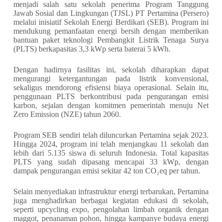
menjadi salah satu sekolah penerima Program Tanggung
Jawab Sosial dan Lingkungan (TJSL) PT Pertamina (Persero)
melalui inisiatif Sekolah Energi Berdikari (SEB). Program ini
mendukung pemanfaatan energi bersih dengan memberikan
bantuan paket teknologi Pembangkit Listrik Tenaga Surya
(PLTS) berkapasitas 3,3 kWp serta baterai 5 kWh.
Dengan hadirnya fasilitas ini, sekolah diharapkan dapat
mengurangi ketergantungan pada listrik konvensional,
sekaligus mendorong efisiensi biaya operasional. Selain itu,
penggunaan PLTS berkontribusi pada pengurangan emisi
karbon, sejalan dengan komitmen pemerintah menuju Net
Zero Emission (NZE) tahun 2060.
Program SEB sendiri telah diluncurkan Pertamina sejak 2023.
Hingga 2024, program ini telah menjangkau 11 sekolah dan
lebih dari 5.135 siswa di seluruh Indonesia. Total kapasitas
PLTS yang sudah dipasang mencapai 33 kWp, dengan
dampak pengurangan emisi sekitar 42 ton CO₂eq per tahun.
Selain menyediakan infrastruktur energi terbarukan, Pertamina
juga menghadirkan berbagai kegiatan edukasi di sekolah,
seperti upcycling expo, pengolahan limbah organik dengan
maggot, penanaman pohon, hingga kampanye budaya energi