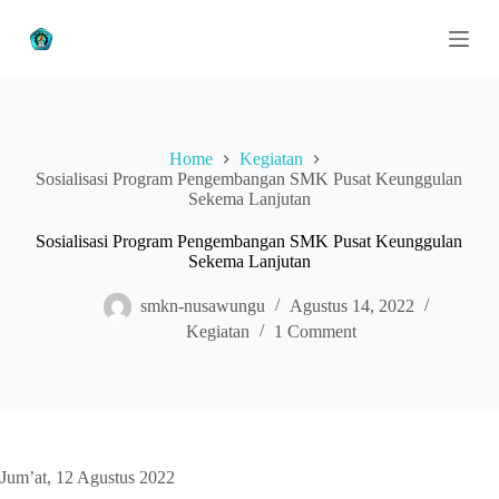
S
k
i
p
t
o
c
Home
Kegiatan
o
Sosialisasi Program Pengembangan SMK Pusat Keunggulan
n
Sekema Lanjutan
t
e
n
Sosialisasi Program Pengembangan SMK Pusat Keunggulan
t
Sekema Lanjutan
smkn-nusawungu
Agustus 14, 2022
Kegiatan
1 Comment
Jum’at, 12 Agustus 2022