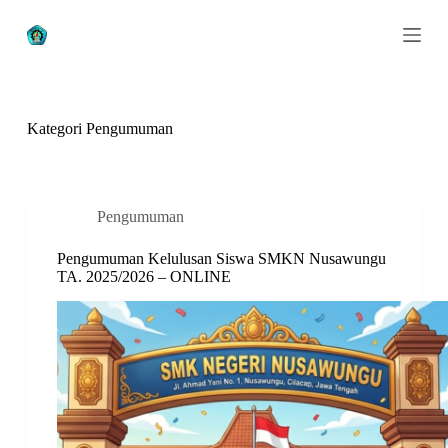
S
k
i
p
t
o
c
Kategori
Pengumuman
o
n
t
e
n
Pengumuman
t
Pengumuman Kelulusan Siswa SMKN Nusawungu
TA. 2025/2026 – ONLINE