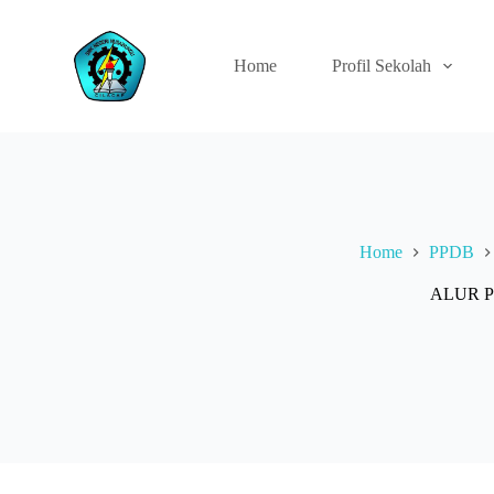
S
k
i
Home
Profil Sekolah
p
t
o
c
o
n
t
e
n
Home
PPDB
t
ALUR P