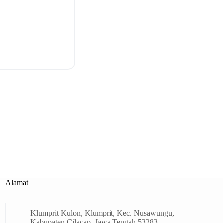
Alamat
Klumprit Kulon, Klumprit, Kec. Nusawungu,
Kabupaten Cilacap, Jawa Tengah 53283