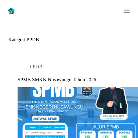
S
k
i
p
t
o
c
Kategori
PPDB
o
n
t
e
n
PPDB
t
SPMB SMKN Nusawungu Tahun 2026