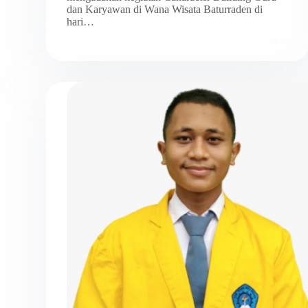
dan Karyawan di Wana Wisata Baturraden di
hari…