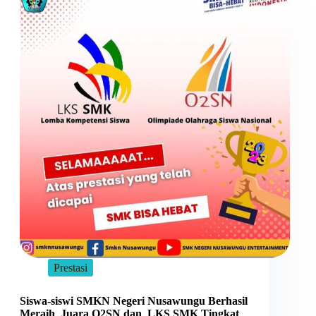
Prestasi
Siswa-siswi SMKN Negeri Nusawungu Berhasil
Meraih Juara O2SN dan LKS SMK Tingkat